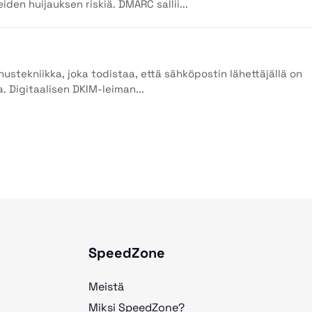
en huijauksen riskiä. DMARC sallii...
stekniikka, joka todistaa, että sähköpostin lähettäjällä on
 Digitaalisen DKIM-leiman...
SpeedZone
Meistä
Miksi SpeedZone?