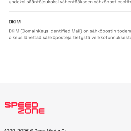
yhdeksi sääntöjoukoksi vähentääkseen sähköpostiosoitteid
DKIM
DKIM (DomainKeys Identified Mail) on sähköpostin todennu
oikeus lähettää sähköposteja tietystä verkkotunnuksesta.
1999-2026 © Zone Media Oy