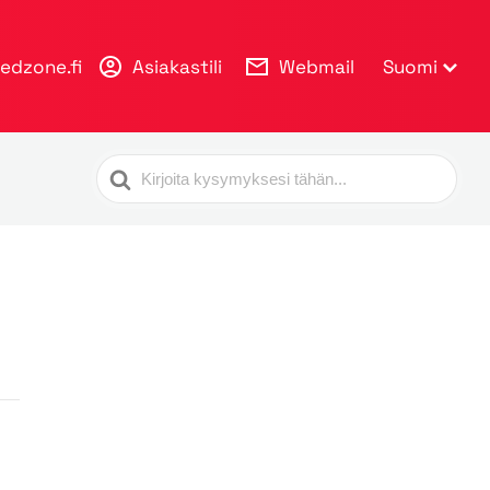
Suomi
edzone.fi
Asiakastili
Webmail
Search
For