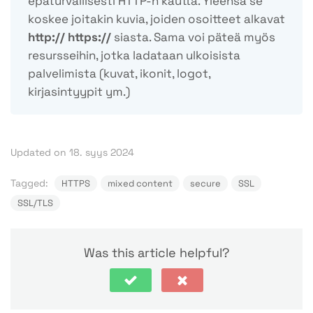
epäturvallisesti HTTP-n kautta. Yleensä se
koskee joitakin kuvia, joiden osoitteet alkavat
http:// https://
siasta. Sama voi päteä myös
resursseihin, jotka ladataan ulkoisista
palvelimista (kuvat, ikonit, logot,
kirjasintyypit ym.)
Updated on 18. syys 2024
Tagged:
HTTPS
mixed content
secure
SSL
SSL/TLS
Was this article helpful?