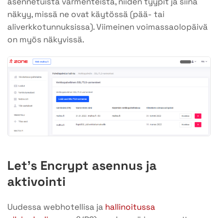
asennetuista varmenteista, niiden tyypit ja siinä
näkyy, missä ne ovat käytössä (pää- tai
aliverkkotunnuksissa). Viimeinen voimassaolopäivä
on myös näkyvissä.
Let’s Encrypt asennus ja
aktivointi
Uudessa webhotellisa ja
hallinoitussa