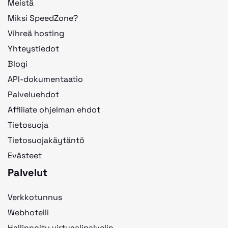
Meistä
Miksi SpeedZone?
Vihreä hosting
Yhteystiedot
Blogi
API-dokumentaatio
Palveluehdot
Affiliate ohjelman ehdot
Tietosuoja
Tietosuojakäytäntö
Evästeet
Palvelut
Verkkotunnus
Webhotelli
Hallinnoitu virtuaalipalvelin