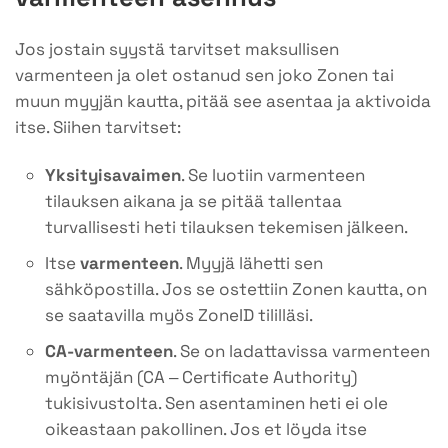
Jos jostain syystä tarvitset maksullisen
varmenteen ja olet ostanud sen joko Zonen tai
muun myyjän kautta, pitää see asentaa ja aktivoida
itse. Siihen tarvitset:
Yksityisavaimen
. Se luotiin varmenteen
tilauksen aikana ja se pitää tallentaa
turvallisesti heti tilauksen tekemisen jälkeen.
Itse
varmenteen
. Myyjä lähetti sen
sähköpostilla. Jos se ostettiin Zonen kautta, on
se saatavilla myös ZoneID tililläsi.
CA-varmenteen
. Se on ladattavissa varmenteen
myöntäjän (CA – Certificate Authority)
tukisivustolta. Sen asentaminen heti ei ole
oikeastaan pakollinen. Jos et löyda itse