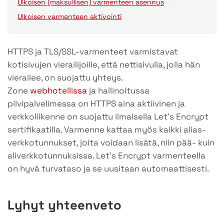
Ulkoisen (maksullisen) varmenteen asennus
Ulkoisen varmenteen aktivointi
HTTPS ja TLS/SSL-varmenteet varmistavat
kotisivujen vierailijoille, että nettisivulla, jolla hän
vierailee, on suojattu yhteys.
Zone
webhotellissa
ja hallinoitussa
pilvipalvelimessa on HTTPS aina aktiivinen ja
verkkoliikenne on suojattu ilmaisella Let’s Encrypt
sertifikaatilla. Varmenne kattaa myös kaikki alias-
verkkotunnukset, joita voidaan lisätä, niin pää- kuin
aliverkkotunnuksissa. Let’s Encrypt varmenteella
on hyvä turvataso ja se uusitaan automaattisesti.
Lyhyt yhteenveto